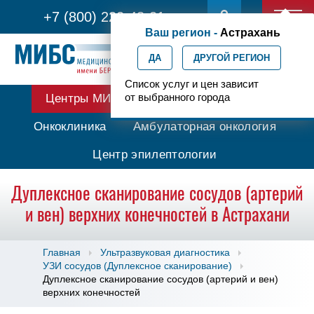
+7 (800) 222-48-21
Ваш регион -
Астрахань
ДА
ДРУГОЙ РЕГИОН
Список услуг и цен зависит
от выбранного города
Центры МИБС
Протонная терапия
Онкоклиника
Амбулаторная онкология
Центр эпилептологии
Дуплексное сканирование сосудов (артерий
и вен) верхних конечностей в Астрахани
Главная
Ультразвуковая диагностика
УЗИ сосудов (Дуплексное сканирование)
Дуплексное сканирование сосудов (артерий и вен)
верхних конечностей