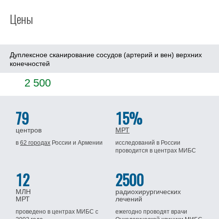
Цены
Дуплексное сканирование сосудов (артерий и вен) верхних
конечностей
2 500
79
15%
центров
МРТ
в
62 городах
России
и Армении
исследований в России
проводится
в центрах МИБС
12
2500
МЛН
радиохирургических
МРТ
лечений
проведено в центрах МИБС
с
ежегодно проводят врачи